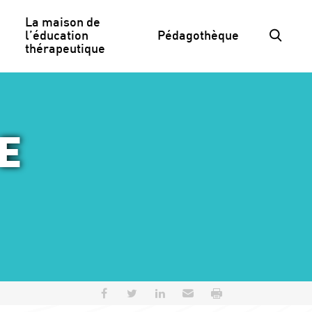
La maison de 
l’éducation 
Pédagothèque
thérapeutique
E
Partager sur Facebook
Partager sur Twitter
Partager sur LinkedIn
Envoyer par e-mail
Imprimer