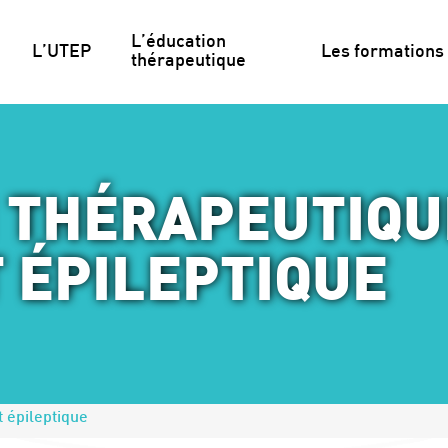
L’éducation 
L’UTEP
Les formations
thérapeutique
 THÉRAPEUTIQU
 ÉPILEPTIQUE
 épileptique