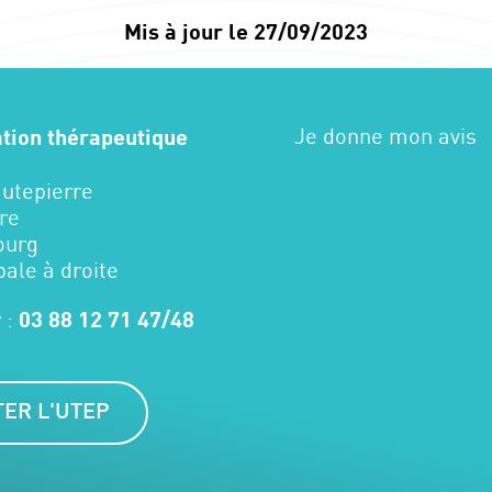
Mis à jour le 27/09/2023
Je donne mon avis
ation thérapeutique
autepierre
re
ourg
pale à droite
 :
03 88 12 71 47/48
ER L'UTEP