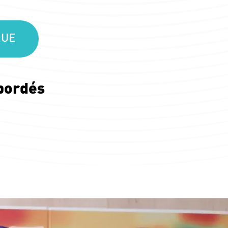
QUE
bordés