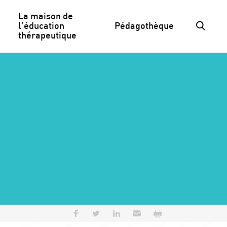
La maison de 
l’éducation 
Pédagothèque
thérapeutique
Partager sur Facebook
Partager sur Twitter
Partager sur LinkedIn
Envoyer par e-mail
Imprimer