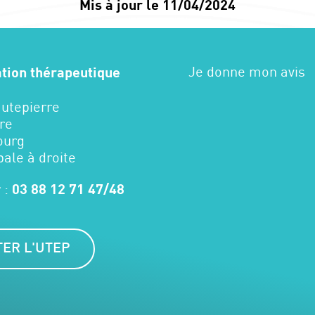
Mis à jour le 11/04/2024
Je donne mon avis
ation thérapeutique
autepierre
re
ourg
pale à droite
 :
03 88 12 71 47/48
ER L'UTEP