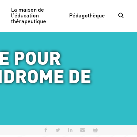
La maison de 
l’éducation 
Pédagothèque
thérapeutique
E POUR
NDROME DE
Partager sur Facebook
Partager sur Twitter
Partager sur LinkedIn
Envoyer par e-mail
Imprimer