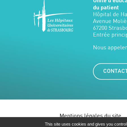
Unité d'éduc
du patient
Hôpital de H
Avenue Moliè
67200 Strasb
Entrée princi
Nous appeler
CONTACT
Mentions légales du site
This site uses cookies and gives you control