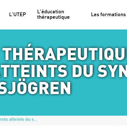
L’éducation 
L’UTEP
Les formations
thérapeutique
 THÉRAPEUTIQU
ATTEINTS DU SY
SJÖGREN
Éducation Thérapeutique pour Patients atteints du syndrome de Goujerot-Sjögren