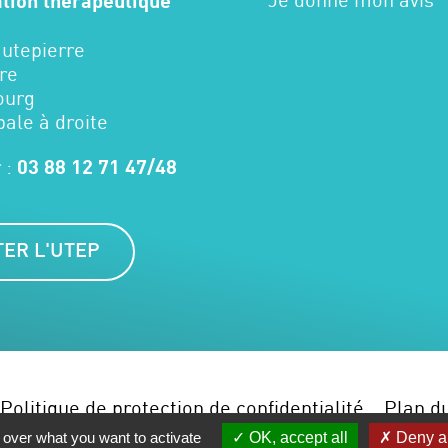
ation thérapeutique
autepierre
re
ourg
pale à droite
 :
03 88 12 71 47/48
ER L'UTEP
Politique de protection de confidentialité
Plan du
 over what you want to activate
OK, accept all
Deny al