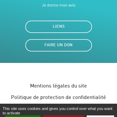
Je donne mon avis
LIENS
FAIRE UN DON
Mentions légales du site
Politique de protection de confidentialité
Plan du site
Gérer les cookies
This site uses cookies and gives you control over what you want
to activate