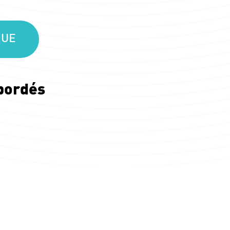
QUE
bordés