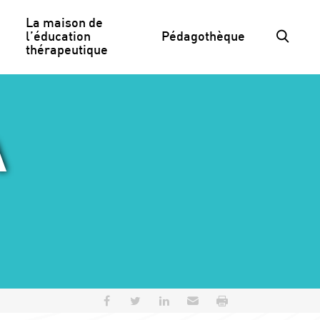
La maison de 
l’éducation 
Pédagothèque
thérapeutique
A
Partager sur Facebook
Partager sur Twitter
Partager sur LinkedIn
Envoyer par e-mail
Imprimer