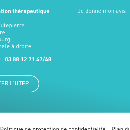
Je donne mon avis
ation thérapeutique
autepierre
re
ourg
pale à droite
 :
03 88 12 71 47/48
ER L'UTEP
Politique de protection de confidentialité
Plan du