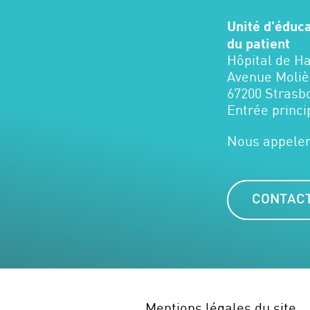
Unité d'éduc
du patient
Hôpital de H
Avenue Moliè
67200 Strasb
Entrée princi
Nous appeler
CONTACT
Mentions légales du site